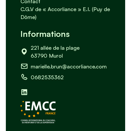
Contact
C.G.V de « Accorliance » E.I. (Puy de
Dôme)
Informations
221 allée de la plage
63790 Murol
marielle.brun@accorliance.com
0682535362